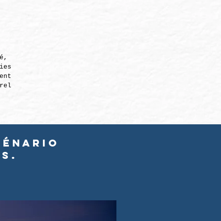
é,
ies
ent
rel
cénario
s.
!