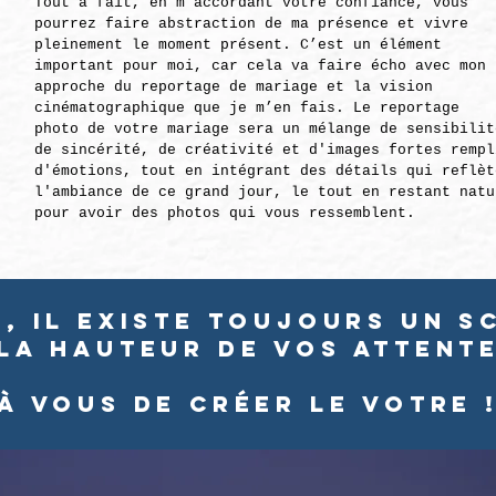
Tout à fait, en m'accordant votre confiance, vous
pourrez faire
abstraction de ma présence et vivre
pleinement le
moment présent. C’est un élément
important pour moi,
car cela va faire écho avec mon
approche du
reportage de mariage et la vision
cinématographique
que je m’en fais.
Le reportage
photo de votre mariage
sera un mélange de sensibilit
de sincérité, de
créativité et d'images fortes rempl
d'émotions,
tout en intégrant des détails qui reflèt
l'ambiance
de ce grand jour, le tout en restant natu
pour
avoir des photos qui vous ressemblent.
s, Il existe toujours un s
 la hauteur de vos attente
À vous de créer le votre 