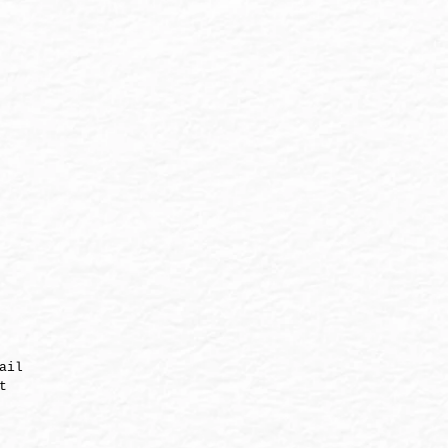
ail
t