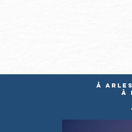
à Arle
à