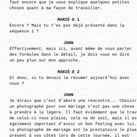
faut encore que je vous explique quelques petites
choses quant à ma façon de travailler.
MARIÉ·E 1
Encore ? Mais tu t'es pas déjà présenté dans la
séquence 1 ?
JOHN
Effectivement, mais ici, avant même de vous parler
des formules dans le détail, je dois vous en dire
un peu plus sur mon approche.
MARIÉ·
E 2
Et donc, si tu devais la résumer aujourd'hui avec
nous ?
JOHN
Je dirais que c'est d'abord une rencontre...
Choisir
un photographe
pour son mariage n'est pas une chose
à prendre à la légère.
I
l faut évidement que
le trav
de celui-ci vous plaise, cela va de soit,
mais il es
également important d'avoir un bon
feeling avec lui.
Le photographe de mariage est le
prestataire le plus
présent à vos côtés lors de cette
journée, il est