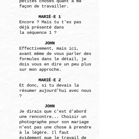
petites
choses quant à ma
façon de travailler.
MARIÉ·E 1
Encore ? Mais tu t'es pas
déjà présenté dans
la
séquence 1 ?
JOHN
Effectivement, mais ici,
avant même de vous parler
des
formules dans le détail, je
dois vous en dire
un peu plus
sur mon approche.
MARIÉ·
E 2
Et donc, si tu devais la
résumer aujourd'hui avec
nous
?
JOHN
Je dirais que c'est d'abord
une rencontre...
Choisir
un
photographe
pour son mariage
n'est pas une chose
à prendre
à la légère.
I
l faut
évidement que
le travail
de