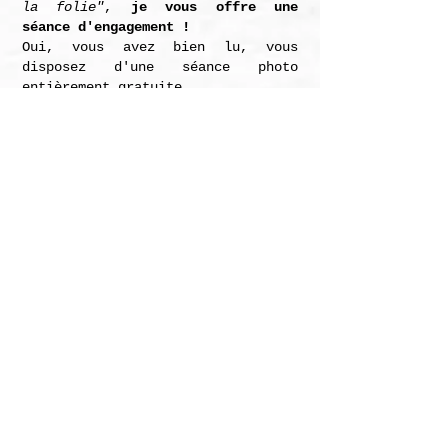
la folie"
,
je vous offre une
séance d'engagement !
Oui, vous avez bien lu, vous
disposez d'une séance photo
entièrement gratuite.
C'est en quelque sorte mon cadeau
de mariage avant l'heure.
Pourquoi faire une
séance d'engagement
?
C'est un peu la bande annonce qui
précède le film, vous
permettant
de vous familiariser avec
l’objectif.
Que vous ayez déjà fait une séance
avec un photographe professionnel
ou non, cette séance d’engagement
va nous permettre de faire un peu
plus connaissance avant le