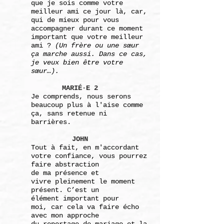
que je sois comme votre
meilleur ami
ce jour là, car,
qui de mieux pour vous
accompagner
durant ce moment
important que votre meilleur
ami ?
(Un frère ou une sœur
ça marche aussi. Dans ce cas,
je veux bien être votre
sœur…).
MARIÉ·E 2
Je comprends, nous serons
beaucoup plus à l'aise
comme
ça, sans retenue ni
barrières.
JOHN
Tout à fait, en m'accordant
votre confiance, vous
pourrez
faire
abstraction
de ma présence et
vivre
pleinement le
moment
présent. C’est un
élément
important pour
moi,
car cela va faire écho
avec mon
approche