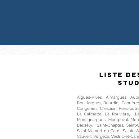
Liste d
Stud
Aigues-Vives, Aimargues, Auba
Bouillargues, Bourdic, Cabrière
Congénies, Crespian, Fons-outr
La Calmette, La Rouvière, Lan
Montignargues, Montpezat, Moul
Bauzély, Saint-Chaptes, Saint-C
Saint-Mamert-du-Gard, Sainte-A
Vauvert, Vergèze, Vestric-et-Can