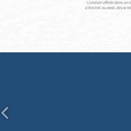
* Livraison offerte dans un
0,60cts€ au delà, dès le kil