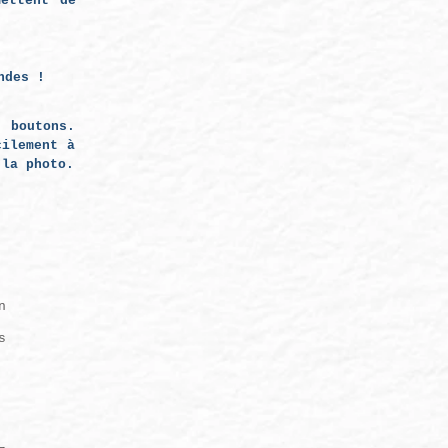
mettent de
ndes !
 boutons.
cilement à
 la photo.
n
s