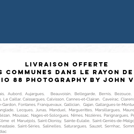
Livraison offerte
es communes dans le rayon de
io 88 Photography by John 
is, Aubord, Aujargues, Beauvoisin, Bellegarde, Bernis, Bezouce, B
s, Le Caillar, Caissargues, Calvisson, Cannes-et-Clairan, Caveirac, Cla
e-Gardon, Fontanes, Franquevaux, Gallician, Gajan, Gallargues-le-Montu
glade, Lecques, Junas, Manduel, Marguerittes, Marsillargues, Maur
ézan, Moussac, Nages-et-Solorgues, Nîmes, Nozières, Parignargues, Po
ôme et Maruéjols, Saint-Dionisy, Sainte-Eulalie, Saint-Geniès-de-Malgoir
nastasie, Saint-Séries, Salinelles, Saturargues, Sauzet, Sernhac, So
diac